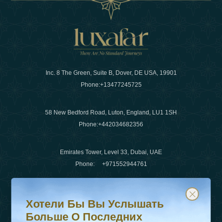
Inc. 8 The Green, Suite B, Dover, DE USA, 19901
Phone:
+13477245725
58 New Bedford Road, Luton, England, LU1 1SH
Phone:
+442034682356
Emirates Tower, Level 33, Dubai, UAE
Phone:
+971552944761
Хотели бы вы услышать больше о последних тенденц
Подпишитесь на нашу рассылку и будьте в курсе
Электронная почта
:
info@luxafar.com
Хотели Бы Вы Услышать
WhatsApp Нет
:
+442034682356
Больше О Последних
+971552944761