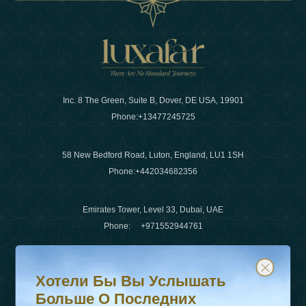
Inc. 8 The Green, Suite B, Dover, DE USA, 19901
Phone:
+13477245725
58 New Bedford Road, Luton, England, LU1 1SH
Phone:
+442034682356
Emirates Tower, Level 33, Dubai, UAE
Phone:
+971552944761
Хотели бы вы услышать больше о последних тенденц
Подпишитесь на нашу рассылку и будьте в курсе
Электронная почта
:
info@luxafar.com
Хотели Бы Вы Услышать
WhatsApp Нет
:
+442034682356
Больше О Последних
+971552944761