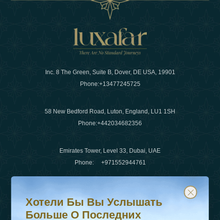
Inc. 8 The Green, Suite B, Dover, DE USA, 19901
Phone:
+13477245725
58 New Bedford Road, Luton, England, LU1 1SH
Phone:
+442034682356
Emirates Tower, Level 33, Dubai, UAE
Phone:
+971552944761
Хотели бы вы услышать больше о последних тенденц
Подпишитесь на нашу рассылку и будьте в курсе
Электронная почта
:
info@luxafar.com
Хотели Бы Вы Услышать
WhatsApp Нет
:
+442034682356
Больше О Последних
+971552944761