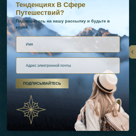
Тенденциях В Сфере
Путешествий?
Подпишитесь на нашу рассылку и будьте в
курсе
Ссылки
О Нас
ПОДПИСЫВАЙТЕСЬ
Виды Отдыха
Источники Вдохновения
Опыт
Магазин
Связаться