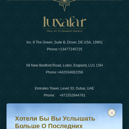
Inc. 8 The Green, Suite B, Dover, DE USA, 19901
Phone:
+13477245725
58 New Bedford Road, Luton, England, LU1 1SH
Phone:
+442034682356
Emirates Tower, Level 33, Dubai, UAE
Phone:
+971552944761
Хотели бы вы услышать больше о последних тенденц
Подпишитесь на нашу рассылку и будьте в курсе
Электронная почта
:
info@luxafar.com
Хотели Бы Вы Услышать
WhatsApp Нет
:
+442034682356
Больше О Последних
+971552944761