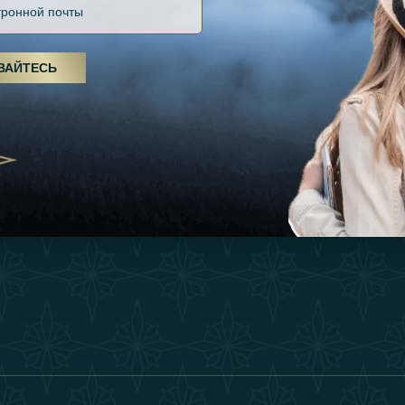
Файлов Cookie
Источники
Вдохновения
оды, спа-процедуры и йога: ОАЭ
Положения И Усл
я велнес-центром
Опыт
ВАЙТЕСЬ
Станьте Партнер
25
Магазин
Our Team
утешествия для
Связаться
енников из Эмиратов:
деление роскошного путешествия
2025