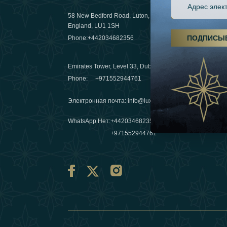
58 New Bedford Road, Luton,
Пешие пох
England, LU1 1SH
становятс
ПОДПИСЫ
Phone:
+442034682356
03 April 20
Emirates Tower, Level 33, Dubai, UAE
Зимние п
Phone:
+971552944761
путешеств
переопре
Электронная почта
:
info@luxafar.com
10 March 
WhatsApp Нет
:
+442034682356
+971552944761