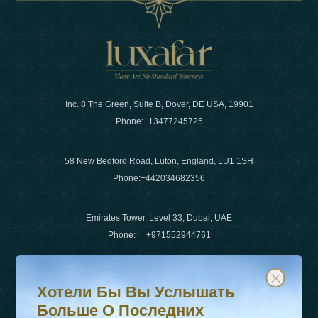
Inc. 8 The Green, Suite B, Dover, DE USA, 19901
Phone:
+13477245725
58 New Bedford Road, Luton, England, LU1 1SH
Phone:
+442034682356
Emirates Tower, Level 33, Dubai, UAE
Phone:
+971552944761
Хотели бы вы услышать больше о последних тенденц
Подпишитесь на нашу рассылку и будьте в курсе
Электронная почта
:
info@luxafar.com
Хотели Бы Вы Услышать
WhatsApp Нет
:
+442034682356
Больше О Последних
+971552944761