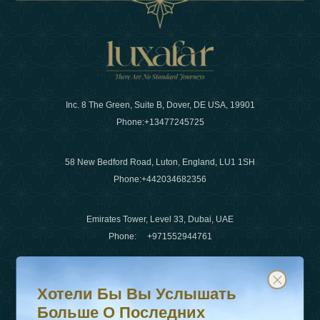
Inc. 8 The Green, Suite B, Dover, DE USA, 19901
Phone:
+13477245725
58 New Bedford Road, Luton, England, LU1 1SH
Phone:
+442034682356
Emirates Tower, Level 33, Dubai, UAE
Phone:
+971552944761
Хотели бы вы услышать больше о последних тенденц
Подпишитесь на нашу рассылку и будьте в курсе
Электронная почта
:
info@luxafar.com
Хотели Бы Вы Услышать
WhatsApp Нет
:
+442034682356
Больше О Последних
+971552944761