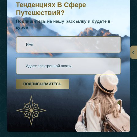
Тенденциях В Сфере
Путешествий?
Подпишитесь на нашу рассылку и будьте в
курсе
Ссылки
О Нас
ПОДПИСЫВАЙТЕСЬ
Виды Отдыха
Источники Вдохновения
Опыт
Магазин
Связаться