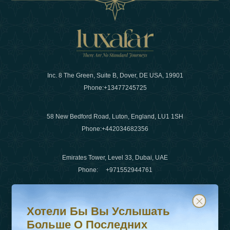
Inc. 8 The Green, Suite B, Dover, DE USA, 19901
Phone:
+13477245725
58 New Bedford Road, Luton, England, LU1 1SH
Phone:
+442034682356
Emirates Tower, Level 33, Dubai, UAE
Phone:
+971552944761
Хотели бы вы услышать больше о последних тенденц
Подпишитесь на нашу рассылку и будьте в курсе
Электронная почта
:
info@luxafar.com
Хотели Бы Вы Услышать
WhatsApp Нет
:
+442034682356
Больше О Последних
+971552944761