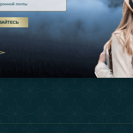
Файлов Cookie
Источники
Вдохновения
оды, спа-процедуры и йога: ОАЭ
Положения И Усл
я велнес-центром
Опыт
ВАЙТЕСЬ
Станьте Партнер
25
Магазин
Our Team
утешествия для
Связаться
енников из Эмиратов:
деление роскошного путешествия
2025