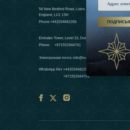
58 New Bedford Road, Luton,
Пешие пох
England, LU1 1SH
становятс
ПОДПИСЫ
Phone:
+442034682356
03 April 20
Emirates Tower, Level 33, Dubai, UAE
Зимние п
Phone:
+971552944761
путешеств
переопре
Электронная почта
:
info@luxafar.com
10 March 
WhatsApp Нет
:
+442034682356
+971552944761