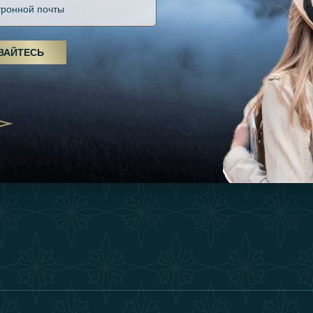
Файлов Cookie
Источники
Вдохновения
оды, спа-процедуры и йога: ОАЭ
Положения И Усл
я велнес-центром
Опыт
ВАЙТЕСЬ
Станьте Партнер
25
Магазин
Our Team
утешествия для
Связаться
енников из Эмиратов:
деление роскошного путешествия
2025