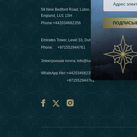
58 New Bedford Road, Luton,
Пешие пох
England, LU1 1SH
становятс
ПОДПИСЫ
Phone:
+442034682356
03 April 20
Emirates Tower, Level 33, Dubai, UAE
Зимние п
Phone:
+971552944761
путешеств
переопре
Электронная почта
:
info@luxafar.com
10 March 
WhatsApp Нет
:
+442034682356
+971552944761