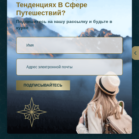
Тенденциях В Сфере
Путешествий?
Подпишитесь на нашу рассылку и будьте в
курсе
Ссылки
О Нас
ПОДПИСЫВАЙТЕСЬ
Виды Отдыха
Источники Вдохновения
Опыт
Магазин
Связаться