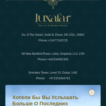
Inc. 8 The Green, Suite B, Dover, DE USA, 19901
Phone:
+13477245725
58 New Bedford Road, Luton, England, LU1 1SH
Phone:
+442034682356
Emirates Tower, Level 33, Dubai, UAE
Phone:
+971552944761
Хотели бы вы услышать больше о последних тенденц
Подпишитесь на нашу рассылку и будьте в курсе
Электронная почта
:
info@luxafar.com
Хотели Бы Вы Услышать
WhatsApp Нет
:
+442034682356
Больше О Последних
+971552944761