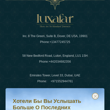
Inc. 8 The Green, Suite B, Dover, DE USA, 19901
Phone:
+13477245725
58 New Bedford Road, Luton, England, LU1 1SH
Phone:
+442034682356
Emirates Tower, Level 33, Dubai, UAE
Phone:
+971552944761
Хотели бы вы услышать больше о последних тенденц
Подпишитесь на нашу рассылку и будьте в курсе
Электронная почта
:
info@luxafar.com
Хотели Бы Вы Услышать
WhatsApp Нет
:
+442034682356
Больше О Последних
+971552944761