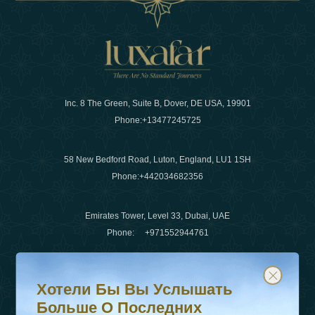
Inc. 8 The Green, Suite B, Dover, DE USA, 19901
Phone:
+13477245725
58 New Bedford Road, Luton, England, LU1 1SH
Phone:
+442034682356
Emirates Tower, Level 33, Dubai, UAE
Phone:
+971552944761
Хотели бы вы услышать больше о последних тенденц
Подпишитесь на нашу рассылку и будьте в курсе
Электронная почта
:
info@luxafar.com
Хотели Бы Вы Услышать
WhatsApp Нет
:
+442034682356
Больше О Последних
+971552944761