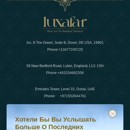
Inc. 8 The Green, Suite B, Dover, DE USA, 19901
Phone:
+13477245725
58 New Bedford Road, Luton, England, LU1 1SH
Phone:
+442034682356
Emirates Tower, Level 33, Dubai, UAE
Phone:
+971552944761
Хотели бы вы услышать больше о последних тенденц
Подпишитесь на нашу рассылку и будьте в курсе
Электронная почта
:
info@luxafar.com
Хотели Бы Вы Услышать
WhatsApp Нет
:
+442034682356
Больше О Последних
+971552944761