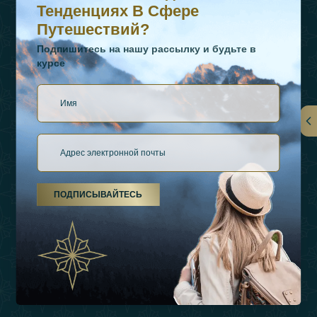
Тенденциях В Сфере
Путешествий?
Подпишитесь на нашу рассылку и будьте в
курсе
Ссылки
О Нас
ПОДПИСЫВАЙТЕСЬ
Виды Отдыха
Источники Вдохновения
Опыт
Магазин
Связаться