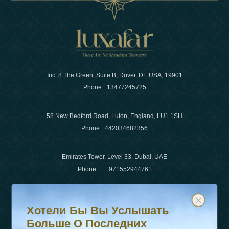
Inc. 8 The Green, Suite B, Dover, DE USA, 19901
Phone:
+13477245725
58 New Bedford Road, Luton, England, LU1 1SH
Phone:
+442034682356
Emirates Tower, Level 33, Dubai, UAE
Phone:
+971552944761
Хотели бы вы услышать больше о последних тенденц
Подпишитесь на нашу рассылку и будьте в курсе
Электронная почта
:
info@luxafar.com
Хотели Бы Вы Услышать
WhatsApp Нет
:
+442034682356
Больше О Последних
+971552944761