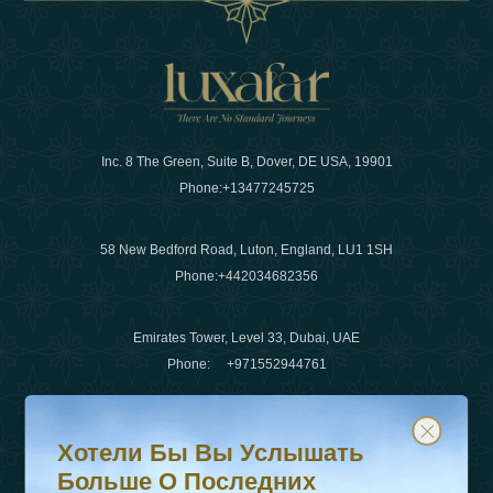
Inc. 8 The Green, Suite B, Dover, DE USA, 19901
Phone:
+13477245725
58 New Bedford Road, Luton, England, LU1 1SH
Phone:
+442034682356
Emirates Tower, Level 33, Dubai, UAE
Phone:
+971552944761
Хотели бы вы услышать больше о последних тенденц
Подпишитесь на нашу рассылку и будьте в курсе
Электронная почта
:
info@luxafar.com
Хотели Бы Вы Услышать
WhatsApp Нет
:
+442034682356
Больше О Последних
+971552944761