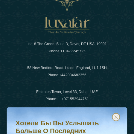
Inc. 8 The Green, Suite B, Dover, DE USA, 19901
Phone:
+13477245725
58 New Bedford Road, Luton, England, LU1 1SH
Phone:
+442034682356
Emirates Tower, Level 33, Dubai, UAE
Phone:
+971552944761
Хотели бы вы услышать больше о последних тенденц
Подпишитесь на нашу рассылку и будьте в курсе
Электронная почта
:
info@luxafar.com
Хотели Бы Вы Услышать
WhatsApp Нет
:
+442034682356
Больше О Последних
+971552944761