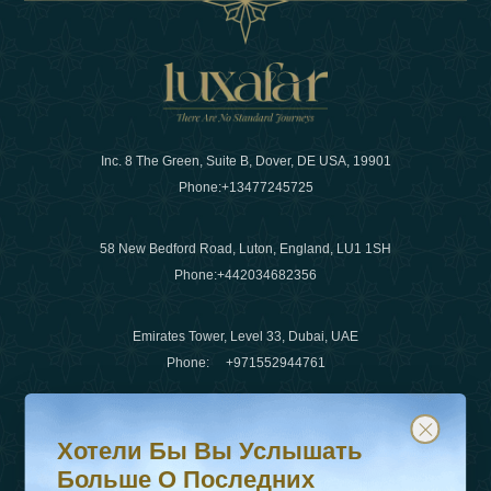
Inc. 8 The Green, Suite B, Dover, DE USA, 19901
Phone:
+13477245725
58 New Bedford Road, Luton, England, LU1 1SH
Phone:
+442034682356
Emirates Tower, Level 33, Dubai, UAE
Phone:
+971552944761
Хотели бы вы услышать больше о последних тенденц
Подпишитесь на нашу рассылку и будьте в курсе
Электронная почта
:
info@luxafar.com
Хотели Бы Вы Услышать
WhatsApp Нет
:
+442034682356
Больше О Последних
+971552944761