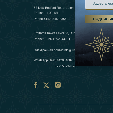
58 New Bedford Road, Luton,
Пешие пох
England, LU1 1SH
становятс
ПОДПИСЫ
Phone:
+442034682356
03 April 20
Emirates Tower, Level 33, Dubai, UAE
Зимние п
Phone:
+971552944761
путешеств
переопре
Электронная почта
:
info@luxafar.com
10 March 
WhatsApp Нет
:
+442034682356
+971552944761