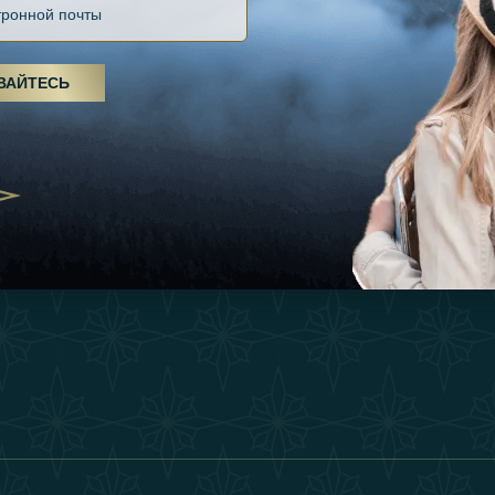
Файлов Cookie
Источники
Вдохновения
оды, спа-процедуры и йога: ОАЭ
Положения И Усл
я велнес-центром
Опыт
ВАЙТЕСЬ
Станьте Партнер
25
Магазин
Our Team
утешествия для
Связаться
енников из Эмиратов:
деление роскошного путешествия
2025