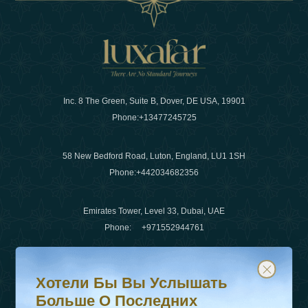
Inc. 8 The Green, Suite B, Dover, DE USA, 19901
Phone:
+13477245725
58 New Bedford Road, Luton, England, LU1 1SH
Phone:
+442034682356
Emirates Tower, Level 33, Dubai, UAE
Phone:
+971552944761
Хотели бы вы услышать больше о последних тенденц
Подпишитесь на нашу рассылку и будьте в курсе
Электронная почта
:
info@luxafar.com
Хотели Бы Вы Услышать
WhatsApp Нет
:
+442034682356
Больше О Последних
+971552944761