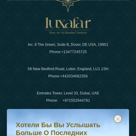
Inc. 8 The Green, Suite B, Dover, DE USA, 19901
Phone:
+13477245725
58 New Bedford Road, Luton, England, LU1 1SH
Phone:
+442034682356
Emirates Tower, Level 33, Dubai, UAE
Phone:
+971552944761
Хотели бы вы услышать больше о последних тенденц
Подпишитесь на нашу рассылку и будьте в курсе
Электронная почта
:
info@luxafar.com
Хотели Бы Вы Услышать
WhatsApp Нет
:
+442034682356
Больше О Последних
+971552944761