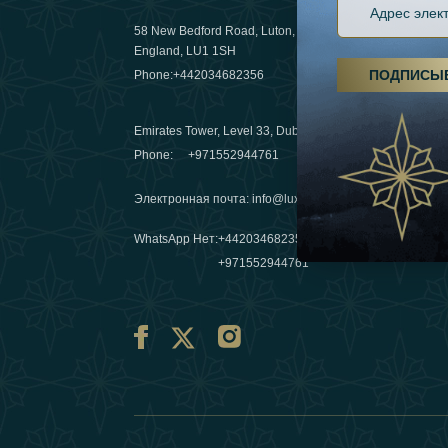
58 New Bedford Road, Luton,
Пешие пох
England, LU1 1SH
становятс
ПОДПИСЫ
Phone:
+442034682356
03 April 20
Emirates Tower, Level 33, Dubai, UAE
Зимние п
Phone:
+971552944761
путешеств
переопре
Электронная почта
:
info@luxafar.com
10 March 
WhatsApp Нет
:
+442034682356
+971552944761