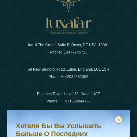
Inc. 8 The Green, Suite B, Dover, DE USA, 19901
Phone:
+13477245725
58 New Bedford Road, Luton, England, LU1 1SH
Phone:
+442034682356
Emirates Tower, Level 33, Dubai, UAE
Phone:
+971552944761
Хотели бы вы услышать больше о последних тенденц
Подпишитесь на нашу рассылку и будьте в курсе
Электронная почта
:
info@luxafar.com
Хотели Бы Вы Услышать
WhatsApp Нет
:
+442034682356
Больше О Последних
+971552944761