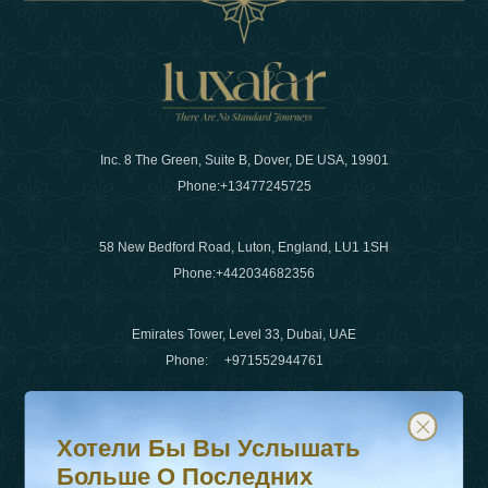
Inc. 8 The Green, Suite B, Dover, DE USA, 19901
Phone:
+13477245725
58 New Bedford Road, Luton, England, LU1 1SH
Phone:
+442034682356
Emirates Tower, Level 33, Dubai, UAE
Phone:
+971552944761
Хотели бы вы услышать больше о последних тенденц
Подпишитесь на нашу рассылку и будьте в курсе
Электронная почта
:
info@luxafar.com
Хотели Бы Вы Услышать
WhatsApp Нет
:
+442034682356
Больше О Последних
+971552944761