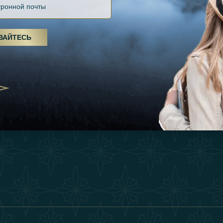
Файлов Cookie
Источники
Вдохновения
оды, спа-процедуры и йога: ОАЭ
Положения И Усл
я велнес-центром
Опыт
ВАЙТЕСЬ
Станьте Партнер
25
Магазин
Our Team
утешествия для
Связаться
енников из Эмиратов:
деление роскошного путешествия
2025