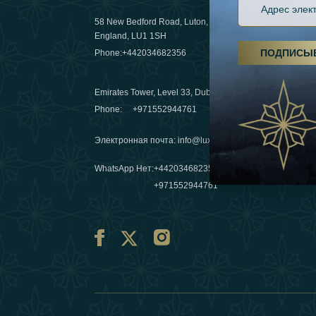
58 New Bedford Road, Luton,
Пешие пох
England, LU1 1SH
становятс
ПОДПИСЫ
Phone:
+442034682356
03 April 20
Emirates Tower, Level 33, Dubai, UAE
Зимние п
Phone:
+971552944761
путешеств
переопре
Электронная почта
:
info@luxafar.com
10 March 
WhatsApp Нет
:
+442034682356
+971552944761