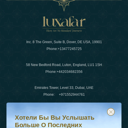
Inc. 8 The Green, Suite B, Dover, DE USA, 19901
Phone:
+13477245725
58 New Bedford Road, Luton, England, LU1 1SH
Phone:
+442034682356
Emirates Tower, Level 33, Dubai, UAE
Phone:
+971552944761
Хотели бы вы услышать больше о последних тенденц
Подпишитесь на нашу рассылку и будьте в курсе
Электронная почта
:
info@luxafar.com
Хотели Бы Вы Услышать
WhatsApp Нет
:
+442034682356
Больше О Последних
+971552944761