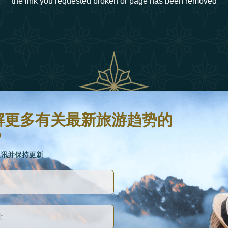
the link you requested broken or page has been removed
新旅游趋势的信息吗？
并保持更新
解更多有关最新旅游趋势的
？
链接
通讯并保持更新
关于我们
如何重新定义2025年的豪华旅行
假日类型
曲
25