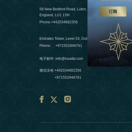
远足、水疗
58 New Bedford Road, Luton,
订阅
England, LU1 1SH
03 April 20
Phone:
+442034682356
阿联酋旅行
Emirates Tower, Level 33, Dubai, UAE
10 March 
Phone:
+971552944761
电子邮件
:
info@luxafar.com
微信没有
:
+442034682356
+971552944761