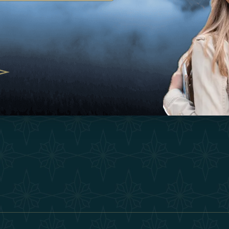
灵感
护理和瑜伽，阿联酋崛起为健康目的地
经验
25
购物
O
者的冬季逃生：重新定义奢华之旅
联系我们
2025