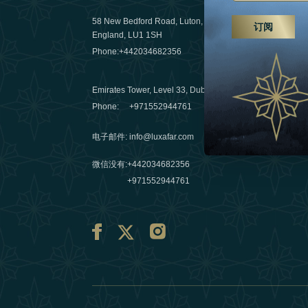
远足、水疗
58 New Bedford Road, Luton,
订阅
England, LU1 1SH
03 April 20
Phone:
+442034682356
阿联酋旅行
Emirates Tower, Level 33, Dubai, UAE
10 March 
Phone:
+971552944761
电子邮件
:
info@luxafar.com
微信没有
:
+442034682356
+971552944761