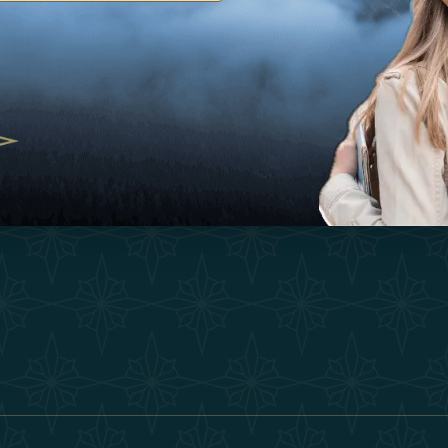
灵感
护理和瑜伽，阿联酋崛起为健康目的地
经验
25
购物
O
者的冬季逃生：重新定义奢华之旅
联系我们
2025