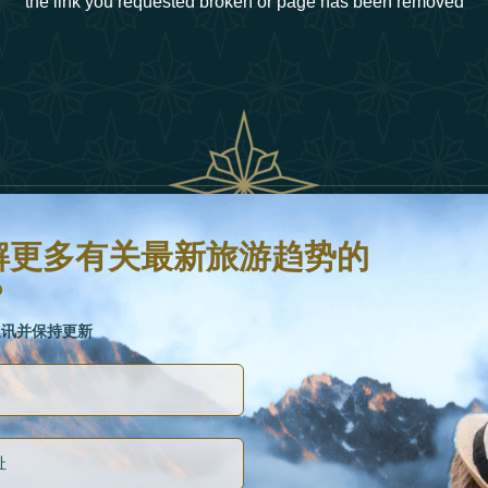
the link you requested broken or page has been removed
新旅游趋势的信息吗？
并保持更新
解更多有关最新旅游趋势的
？
链接
通讯并保持更新
关于我们
如何重新定义2025年的豪华旅行
假日类型
曲
25