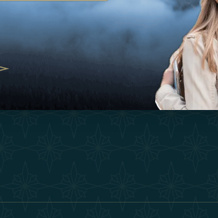
灵感
护理和瑜伽，阿联酋崛起为健康目的地
经验
25
购物
O
者的冬季逃生：重新定义奢华之旅
联系我们
2025