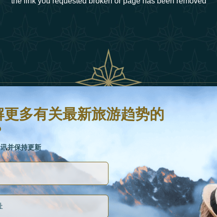
the link you requested broken or page has been removed
新旅游趋势的信息吗？
并保持更新
解更多有关最新旅游趋势的
？
链接
通讯并保持更新
关于我们
如何重新定义2025年的豪华旅行
假日类型
曲
25