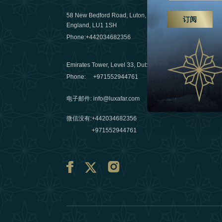
远足、水疗
58 New Bedford Road, Luton,
订阅
England, LU1 1SH
03 April 20
Phone:
+442034682356
阿联酋旅行
Emirates Tower, Level 33, Dubai, UAE
10 March 
Phone:
+971552944761
电子邮件
:
info@luxafar.com
微信没有
:
+442034682356
+971552944761