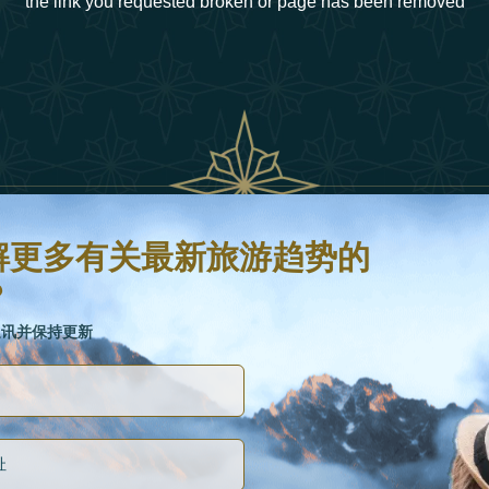
the link you requested broken or page has been removed
新旅游趋势的信息吗？
并保持更新
解更多有关最新旅游趋势的
？
链接
通讯并保持更新
关于我们
如何重新定义2025年的豪华旅行
假日类型
曲
25