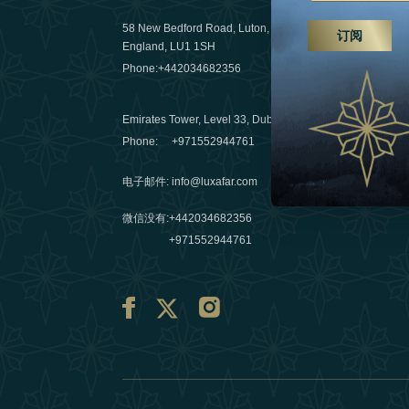
远足、水疗
58 New Bedford Road, Luton,
订阅
England, LU1 1SH
03 April 20
Phone:
+442034682356
阿联酋旅行
Emirates Tower, Level 33, Dubai, UAE
10 March 
Phone:
+971552944761
电子邮件
:
info@luxafar.com
微信没有
:
+442034682356
+971552944761