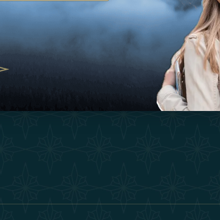
灵感
护理和瑜伽，阿联酋崛起为健康目的地
经验
25
购物
O
者的冬季逃生：重新定义奢华之旅
联系我们
2025