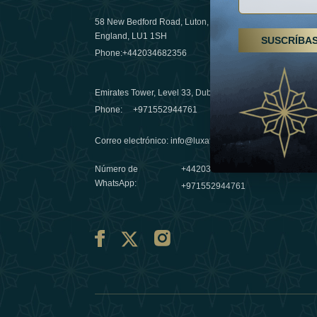
58 New Bedford Road, Luton,
Senderismo
England, LU1 1SH
SUSCRÍBA
Emiratos 
Phone:
+442034682356
destino de
03 April 20
Emirates Tower, Level 33, Dubai, UAE
Évasions h
Phone:
+971552944761
Émirats: r
Correo electrónico
:
info@luxafar.com
10 March 
Número de
+442034682356
WhatsApp
:
+971552944761