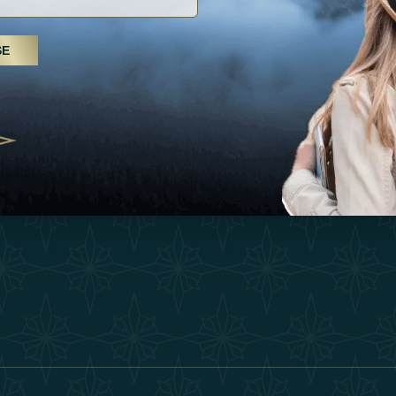
Inspiraciones
Términos Y 
, tratamientos de spa y yoga: los
SE
Esperienza
Conviértase 
Árabes Unidos se erigen como un
 bienestar
Tienda
Our Team
25
Contact
ivernales pour les voyageurs des
edéfinir le voyage de luxe
2025