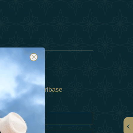
Suscríbase
y
rivacidad