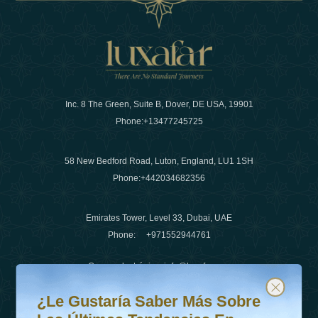
Inc. 8 The Green, Suite B, Dover, DE USA, 19901
Phone:
+13477245725
58 New Bedford Road, Luton, England, LU1 1SH
Phone:
+442034682356
Emirates Tower, Level 33, Dubai, UAE
Phone:
+971552944761
Correo electrónico
:
info@luxafar.com
¿Le gustaría saber más sobre las últimas tendencias en v
Suscríbete a nuestro boletín y mantente actualizado
Número de WhatsApp
:
+442034682356
¿Le Gustaría Saber Más Sobre
+971552944761