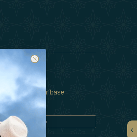
Suscríbase
y
rivacidad