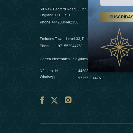
58 New Bedford Road, Luton,
Senderismo
England, LU1 1SH
SUSCRÍBA
Emiratos 
Phone:
+442034682356
destino de
03 April 20
Emirates Tower, Level 33, Dubai, UAE
Évasions h
Phone:
+971552944761
Émirats: r
Correo electrónico
:
info@luxafar.com
10 March 
Número de
+442034682356
WhatsApp
:
+971552944761