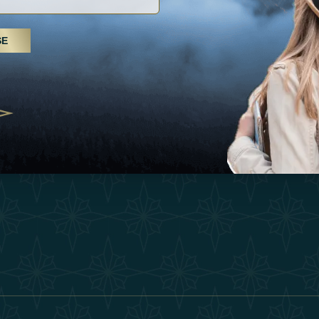
Inspiraciones
Términos Y 
, tratamientos de spa y yoga: los
SE
Esperienza
Conviértase 
Árabes Unidos se erigen como un
 bienestar
Tienda
Our Team
25
Contact
ivernales pour les voyageurs des
edéfinir le voyage de luxe
2025