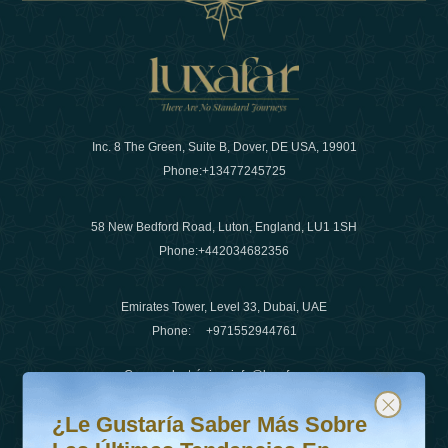
Inc. 8 The Green, Suite B, Dover, DE USA, 19901
Phone:
+13477245725
58 New Bedford Road, Luton, England, LU1 1SH
Phone:
+442034682356
Emirates Tower, Level 33, Dubai, UAE
Phone:
+971552944761
Correo electrónico
:
info@luxafar.com
¿Le gustaría saber más sobre las últimas tendencias en v
Suscríbete a nuestro boletín y mantente actualizado
Número de WhatsApp
:
+442034682356
¿Le Gustaría Saber Más Sobre
+971552944761