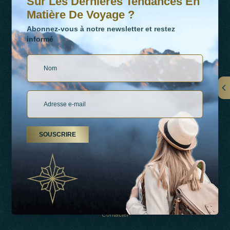
Sur Les Dernières Tendances En
Matière De Voyage ?
Abonnez-vous à notre newsletter et restez
informé
LIENS
À Propos De Nous
SOUSCRIRE
Types De Vacances
Inspirations
Expérience
Boutique
Contacter