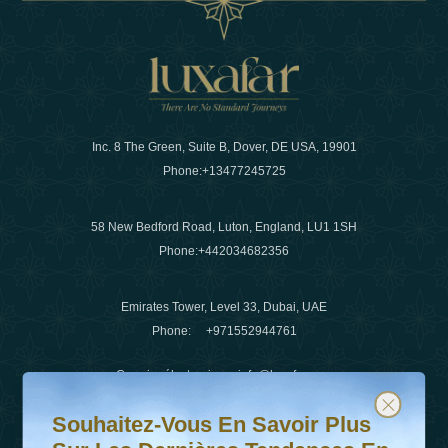
Inc. 8 The Green, Suite B, Dover, DE USA, 19901
Phone:
+13477245725
58 New Bedford Road, Luton, England, LU1 1SH
Phone:
+442034682356
Emirates Tower, Level 33, Dubai, UAE
Phone:
+971552944761
Courrier électronique
:
info@luxafar.com
Souhaitez-vous en savoir plus sur les dernières tendanc
Abonnez-vous à notre newsletter et restez informé
WhatsApp N°
:
+442034682356
Souhaitez-Vous En Savoir Plus
+971552944761