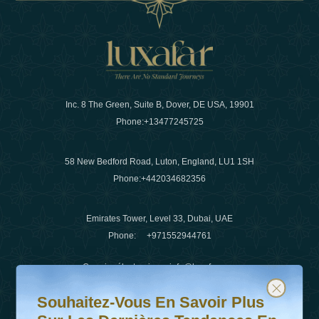
Inc. 8 The Green, Suite B, Dover, DE USA, 19901
Phone:
+13477245725
58 New Bedford Road, Luton, England, LU1 1SH
Phone:
+442034682356
Emirates Tower, Level 33, Dubai, UAE
Phone:
+971552944761
Courrier électronique
:
info@luxafar.com
Souhaitez-vous en savoir plus sur les dernières tendanc
Abonnez-vous à notre newsletter et restez informé
WhatsApp N°
:
+442034682356
Souhaitez-Vous En Savoir Plus
+971552944761