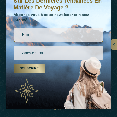
Sur Les Dernières Tendances En
Matière De Voyage ?
Abonnez-vous à notre newsletter et restez
informé
LIENS
À Propos De Nous
SOUSCRIRE
Types De Vacances
Inspirations
Expérience
Boutique
Contacter