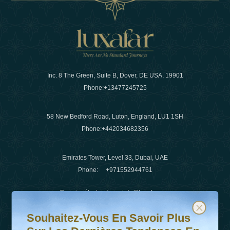
Inc. 8 The Green, Suite B, Dover, DE USA, 19901
Phone:
+13477245725
58 New Bedford Road, Luton, England, LU1 1SH
Phone:
+442034682356
Emirates Tower, Level 33, Dubai, UAE
Phone:
+971552944761
Courrier électronique
:
info@luxafar.com
Souhaitez-vous en savoir plus sur les dernières tendanc
Abonnez-vous à notre newsletter et restez informé
WhatsApp N°
:
+442034682356
Souhaitez-Vous En Savoir Plus
+971552944761