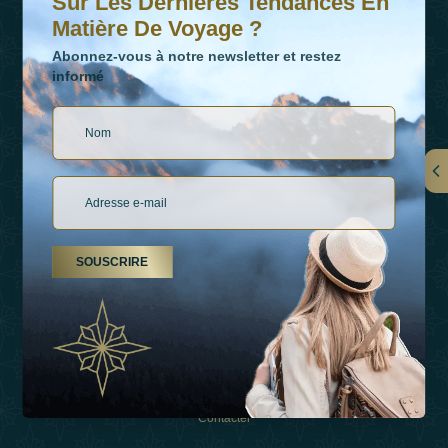
Sur Les Dernières Tendances En
Matière De Voyage ?
Abonnez-vous à notre newsletter et restez
informé
LIENS
À Propos De Nous
SOUSCRIRE
Types De Vacances
Inspirations
Expérience
Boutique
Contacter