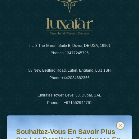
Inc. 8 The Green, Suite B, Dover, DE USA, 19901
Phone:
+13477245725
58 New Bedford Road, Luton, England, LU1 1SH
Phone:
+442034682356
Emirates Tower, Level 33, Dubai, UAE
Phone:
+971552944761
Courrier électronique
:
info@luxafar.com
Souhaitez-vous en savoir plus sur les dernières tendanc
Abonnez-vous à notre newsletter et restez informé
WhatsApp N°
:
+442034682356
Souhaitez-Vous En Savoir Plus
+971552944761