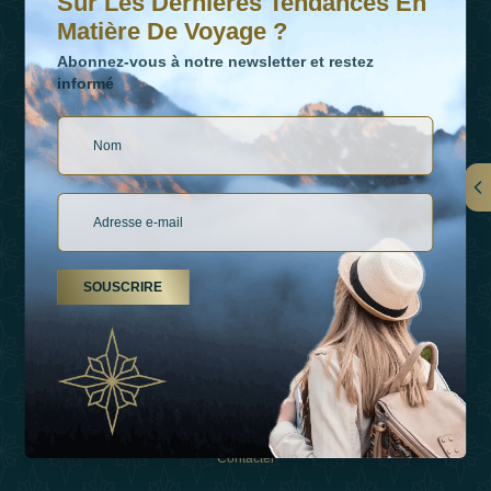
Sur Les Dernières Tendances En
Matière De Voyage ?
Abonnez-vous à notre newsletter et restez
informé
LIENS
À Propos De Nous
SOUSCRIRE
Types De Vacances
Inspirations
Expérience
Boutique
Contacter