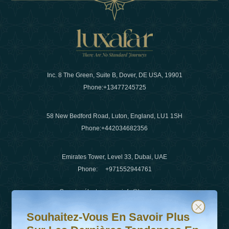
Inc. 8 The Green, Suite B, Dover, DE USA, 19901
Phone:
+13477245725
58 New Bedford Road, Luton, England, LU1 1SH
Phone:
+442034682356
Emirates Tower, Level 33, Dubai, UAE
Phone:
+971552944761
Courrier électronique
:
info@luxafar.com
Souhaitez-vous en savoir plus sur les dernières tendanc
Abonnez-vous à notre newsletter et restez informé
WhatsApp N°
:
+442034682356
Souhaitez-Vous En Savoir Plus
+971552944761