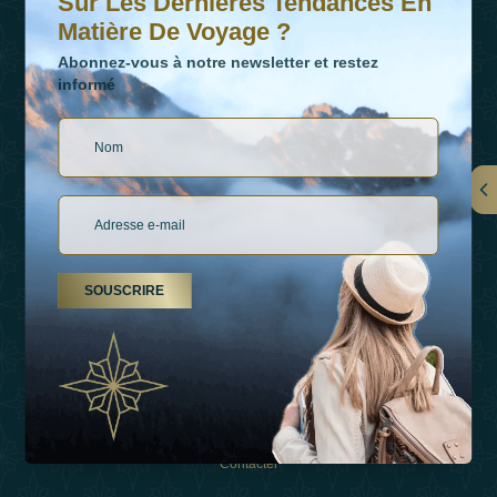
Sur Les Dernières Tendances En
Matière De Voyage ?
Abonnez-vous à notre newsletter et restez
informé
LIENS
À Propos De Nous
SOUSCRIRE
Types De Vacances
Inspirations
Expérience
Boutique
Contacter