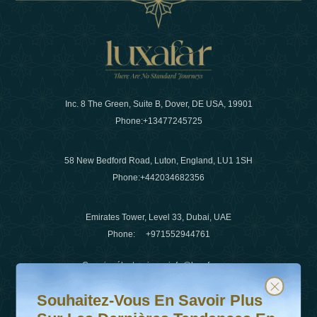
Inc. 8 The Green, Suite B, Dover, DE USA, 19901
Phone:
+13477245725
58 New Bedford Road, Luton, England, LU1 1SH
Phone:
+442034682356
Emirates Tower, Level 33, Dubai, UAE
Phone:
+971552944761
Courrier électronique
:
info@luxafar.com
Souhaitez-vous en savoir plus sur les dernières tendanc
Abonnez-vous à notre newsletter et restez informé
WhatsApp N°
:
+442034682356
Souhaitez-Vous En Savoir Plus
+971552944761