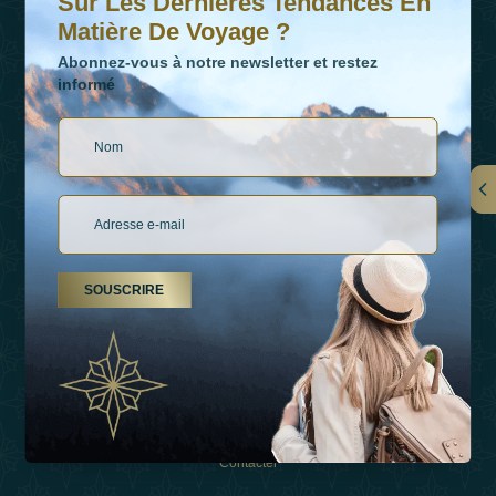
Sur Les Dernières Tendances En
Matière De Voyage ?
Abonnez-vous à notre newsletter et restez
informé
LIENS
À Propos De Nous
SOUSCRIRE
Types De Vacances
Inspirations
Expérience
Boutique
Contacter