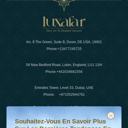
Inc. 8 The Green, Suite B, Dover, DE USA, 19901
Phone:
+13477245725
58 New Bedford Road, Luton, England, LU1 1SH
Phone:
+442034682356
Emirates Tower, Level 33, Dubai, UAE
Phone:
+971552944761
Courrier électronique
:
info@luxafar.com
Souhaitez-vous en savoir plus sur les dernières tendanc
Abonnez-vous à notre newsletter et restez informé
WhatsApp N°
:
+442034682356
Souhaitez-Vous En Savoir Plus
+971552944761