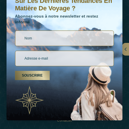
Sur Les Dernières Tendances En
Matière De Voyage ?
Abonnez-vous à notre newsletter et restez
informé
LIENS
À Propos De Nous
SOUSCRIRE
Types De Vacances
Inspirations
Expérience
Boutique
Contacter