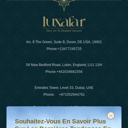
Inc. 8 The Green, Suite B, Dover, DE USA, 19901
Phone:
+13477245725
58 New Bedford Road, Luton, England, LU1 1SH
Phone:
+442034682356
Emirates Tower, Level 33, Dubai, UAE
Phone:
+971552944761
Courrier électronique
:
info@luxafar.com
Souhaitez-vous en savoir plus sur les dernières tendanc
Abonnez-vous à notre newsletter et restez informé
WhatsApp N°
:
+442034682356
Souhaitez-Vous En Savoir Plus
+971552944761