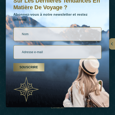
Sur Les Dernières Tendances En
Matière De Voyage ?
Abonnez-vous à notre newsletter et restez
informé
LIENS
À Propos De Nous
SOUSCRIRE
Types De Vacances
Inspirations
Expérience
Boutique
Contacter