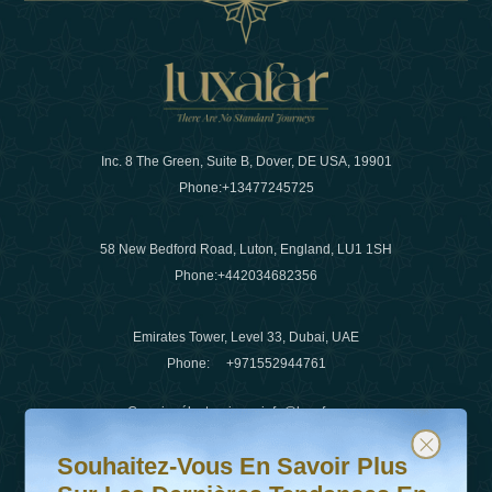
Inc. 8 The Green, Suite B, Dover, DE USA, 19901
Phone:
+13477245725
58 New Bedford Road, Luton, England, LU1 1SH
Phone:
+442034682356
Emirates Tower, Level 33, Dubai, UAE
Phone:
+971552944761
Courrier électronique
:
info@luxafar.com
Souhaitez-vous en savoir plus sur les dernières tendanc
Abonnez-vous à notre newsletter et restez informé
WhatsApp N°
:
+442034682356
Souhaitez-Vous En Savoir Plus
+971552944761