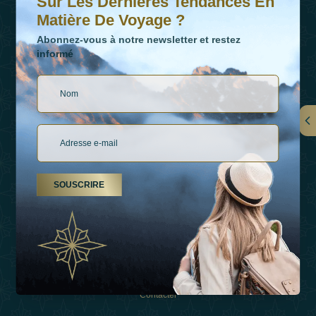
Sur Les Dernières Tendances En
Matière De Voyage ?
Abonnez-vous à notre newsletter et restez
informé
LIENS
À Propos De Nous
SOUSCRIRE
Types De Vacances
Inspirations
Expérience
Boutique
Contacter