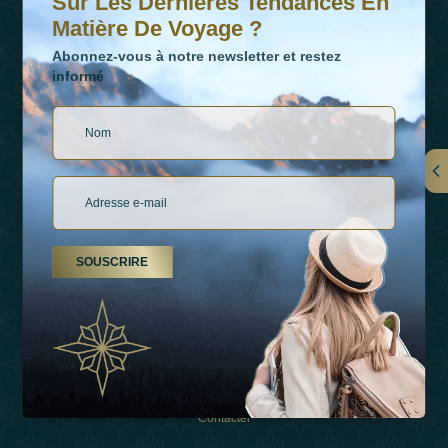
Sur Les Dernières Tendances En
Matière De Voyage ?
Abonnez-vous à notre newsletter et restez
informé
LIENS
À Propos De Nous
SOUSCRIRE
Types De Vacances
Inspirations
Expérience
Boutique
Contacter