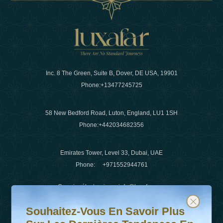
Inc. 8 The Green, Suite B, Dover, DE USA, 19901
Phone:
+13477245725
58 New Bedford Road, Luton, England, LU1 1SH
Phone:
+442034682356
Emirates Tower, Level 33, Dubai, UAE
Phone:
+971552944761
Courrier électronique
:
info@luxafar.com
Souhaitez-vous en savoir plus sur les dernières tendanc
Abonnez-vous à notre newsletter et restez informé
WhatsApp N°
:
+442034682356
Souhaitez-Vous En Savoir Plus
+971552944761