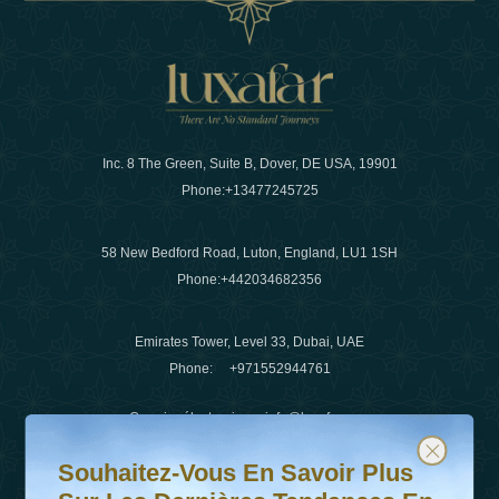
Inc. 8 The Green, Suite B, Dover, DE USA, 19901
Phone:
+13477245725
58 New Bedford Road, Luton, England, LU1 1SH
Phone:
+442034682356
Emirates Tower, Level 33, Dubai, UAE
Phone:
+971552944761
Courrier électronique
:
info@luxafar.com
Souhaitez-vous en savoir plus sur les dernières tendanc
Abonnez-vous à notre newsletter et restez informé
WhatsApp N°
:
+442034682356
Souhaitez-Vous En Savoir Plus
+971552944761