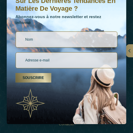
Sur Les Dernières Tendances En
Matière De Voyage ?
Abonnez-vous à notre newsletter et restez
informé
LIENS
À Propos De Nous
SOUSCRIRE
Types De Vacances
Inspirations
Expérience
Boutique
Contacter