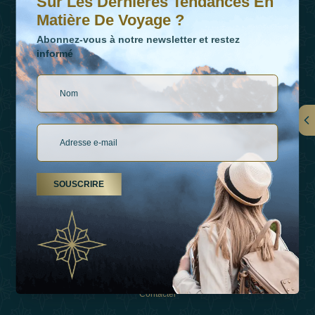
Sur Les Dernières Tendances En
Matière De Voyage ?
Abonnez-vous à notre newsletter et restez
informé
LIENS
À Propos De Nous
SOUSCRIRE
Types De Vacances
Inspirations
Expérience
Boutique
Contacter