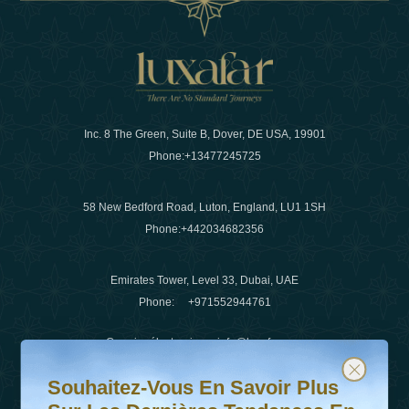
Inc. 8 The Green, Suite B, Dover, DE USA, 19901
Phone:
+13477245725
58 New Bedford Road, Luton, England, LU1 1SH
Phone:
+442034682356
Emirates Tower, Level 33, Dubai, UAE
Phone:
+971552944761
Courrier électronique
:
info@luxafar.com
Souhaitez-vous en savoir plus sur les dernières tendanc
Abonnez-vous à notre newsletter et restez informé
WhatsApp N°
:
+442034682356
Souhaitez-Vous En Savoir Plus
+971552944761