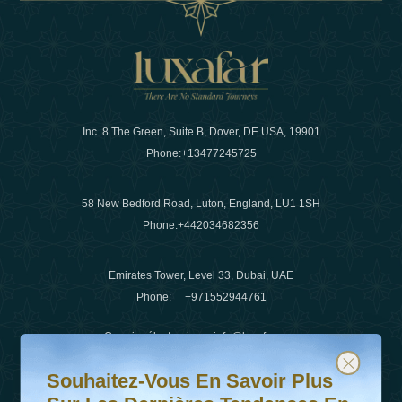
Inc. 8 The Green, Suite B, Dover, DE USA, 19901
Phone:
+13477245725
58 New Bedford Road, Luton, England, LU1 1SH
Phone:
+442034682356
Emirates Tower, Level 33, Dubai, UAE
Phone:
+971552944761
Courrier électronique
:
info@luxafar.com
Souhaitez-vous en savoir plus sur les dernières tendanc
Abonnez-vous à notre newsletter et restez informé
WhatsApp N°
:
+442034682356
Souhaitez-Vous En Savoir Plus
+971552944761