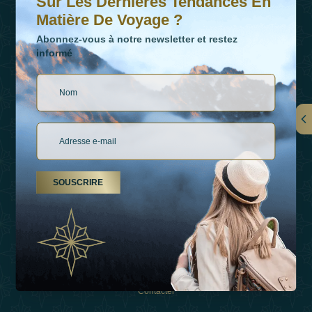
Sur Les Dernières Tendances En
Matière De Voyage ?
Abonnez-vous à notre newsletter et restez
informé
LIENS
À Propos De Nous
SOUSCRIRE
Types De Vacances
Inspirations
Expérience
Boutique
Contacter