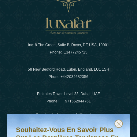
Inc. 8 The Green, Suite B, Dover, DE USA, 19901
Phone:
+13477245725
58 New Bedford Road, Luton, England, LU1 1SH
Phone:
+442034682356
Emirates Tower, Level 33, Dubai, UAE
Phone:
+971552944761
Courrier électronique
:
info@luxafar.com
Souhaitez-vous en savoir plus sur les dernières tendanc
Abonnez-vous à notre newsletter et restez informé
WhatsApp N°
:
+442034682356
Souhaitez-Vous En Savoir Plus
+971552944761