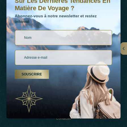
Sur Les Dernières Tendances En
Matière De Voyage ?
Abonnez-vous à notre newsletter et restez
informé
LIENS
À Propos De Nous
SOUSCRIRE
Types De Vacances
Inspirations
Expérience
Boutique
Contacter