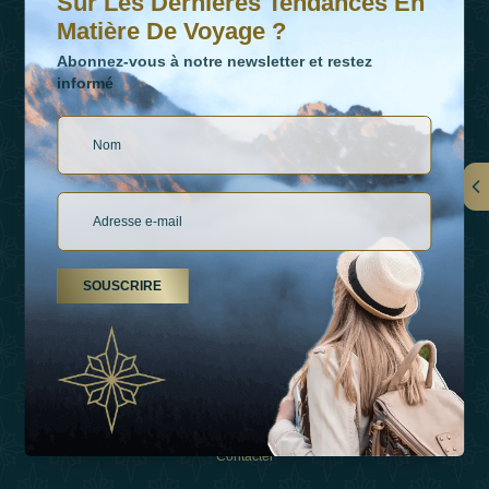
Sur Les Dernières Tendances En
Matière De Voyage ?
Abonnez-vous à notre newsletter et restez
informé
LIENS
À Propos De Nous
SOUSCRIRE
Types De Vacances
Inspirations
Expérience
Boutique
Contacter