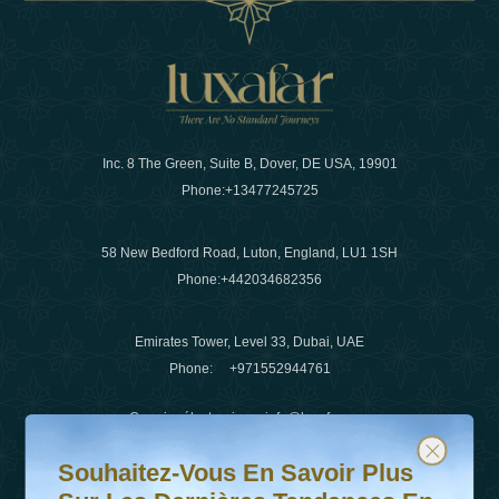
Inc. 8 The Green, Suite B, Dover, DE USA, 19901
Phone:
+13477245725
58 New Bedford Road, Luton, England, LU1 1SH
Phone:
+442034682356
Emirates Tower, Level 33, Dubai, UAE
Phone:
+971552944761
Courrier électronique
:
info@luxafar.com
Souhaitez-vous en savoir plus sur les dernières tendanc
Abonnez-vous à notre newsletter et restez informé
WhatsApp N°
:
+442034682356
Souhaitez-Vous En Savoir Plus
+971552944761